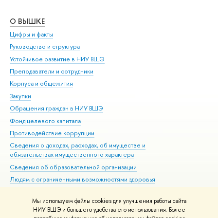
О ВЫШКЕ
ОБ
Цифры и факты
Ли
Руководство и структура
Дов
Устойчивое развитие в НИУ ВШЭ
Ол
Преподаватели и сотрудники
При
Корпуса и общежития
Вы
Закупки
При
Обращения граждан в НИУ ВШЭ
Ас
Фонд целевого капитала
До
Противодействие коррупции
Цен
Сведения о доходах, расходах, об имуществе и
Би
обязательствах имущественного характера
Об
Сведения об образовательной организации
Обр
Людям с ограниченными возможностями здоровья
Единая платежная страница
Мы используем файлы cookies для улучшения работы сайта
Работа в Вышке
НИУ ВШЭ и большего удобства его использования. Более