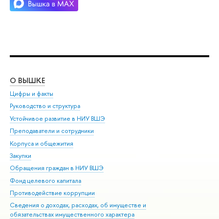
О ВЫШКЕ
ОБ
Цифры и факты
Ли
Руководство и структура
Дов
Устойчивое развитие в НИУ ВШЭ
Ол
Преподаватели и сотрудники
При
Корпуса и общежития
Вы
Закупки
При
Обращения граждан в НИУ ВШЭ
Ас
Фонд целевого капитала
До
Противодействие коррупции
Цен
Сведения о доходах, расходах, об имуществе и
Би
обязательствах имущественного характера
Об