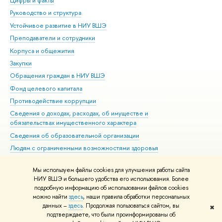
Цифры и факты
Ли
Руководство и структура
Дов
Устойчивое развитие в НИУ ВШЭ
Ол
Преподаватели и сотрудники
При
Корпуса и общежития
ыш
Закупки
При
Обращения граждан в НИУ ВШЭ
Ас
Фонд целевого капитала
До
Противодействие коррупции
Цен
Сведения о доходах, расходах, об имуществе и
Би
обязательствах имущественного характера
Об
Сведения об образовательной организации
Обр
Людям с ограниченными возможностями здоровья
Единая платежная страница
Мы используем файлы cookies для улучшения работы сайта
Работа в Вышке
НИУ ВШЭ и большего удобства его использования. Более
подробную информацию об использовании файлов cookies
можно найти
здесь
, наши правила обработки персональных
данных –
здесь
. Продолжая пользоваться сайтом, вы
✖
Редактору
подтверждаете, что были проинформированы о