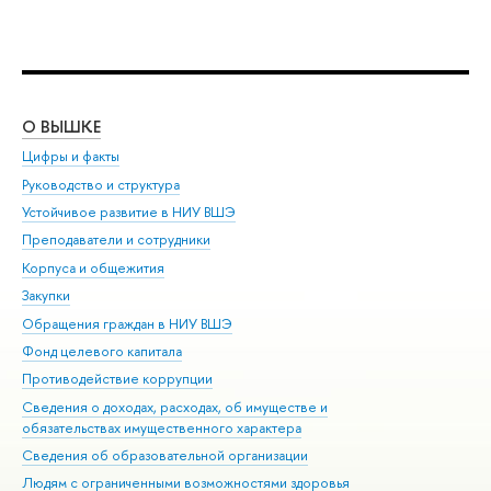
О ВЫШКЕ
ОБ
Цифры и факты
Ли
Руководство и структура
Дов
Устойчивое развитие в НИУ ВШЭ
Ол
Преподаватели и сотрудники
При
Корпуса и общежития
Вы
Закупки
При
Обращения граждан в НИУ ВШЭ
Ас
Фонд целевого капитала
До
Противодействие коррупции
Цен
Сведения о доходах, расходах, об имуществе и
Би
обязательствах имущественного характера
Об
Сведения об образовательной организации
Обр
Людям с ограниченными возможностями здоровья