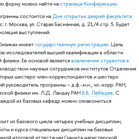
ую форму можно найти на
странице Конференции
.
ограммы состоится на
Дне открытых дверей факультета
с: г. Москва, ул. Старая Басманная, д. 21/4 стр. 5. Будет
нсляция выступлений.
Физика» имеет
государственную регистрацию
. Цель
ов-исследователей высшей квалификации в области
 физики. Ее основой является
вовлечение студентов в
ководством научных сотрудников институтов Отделения
оторых шестеро член-корреспондентов и шестеро
 руководитель программы – д.ф.-м.н., чл.-корр. РАН,
ской физики им. Л.Д. Ландау РАН
В.В. Лебедев
. С
каждой из базовых кафедр можно ознакомиться
оит из базового цикла четырех учебных дисциплин,
оты и курса специальных дисциплин на базовых
енной итоговой аттестации (защита магистерской