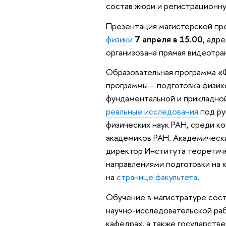
состав жюри и регистрационн
Презентация магистерской пр
физики
7 апреля в 15.00
, адре
организована прямая видеотра
Образовательная программа «
программы – подготовка физик
фундаментальной и прикладной
реальные исследования
под ру
физических наук РАН, среди к
академиков РАН. Академический
директор Института теоретиче
направлениями подготовки на 
на
странице факультета
.
Обучение в магистратуре сост
научно-исследовательской раб
кафедрах, а также государств