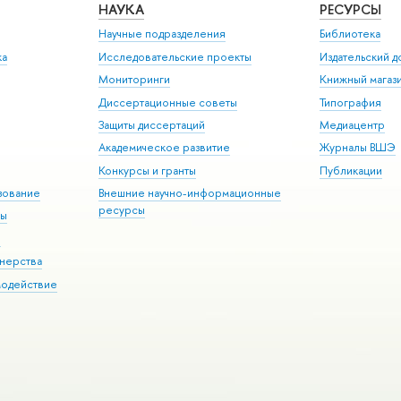
НАУКА
РЕСУРСЫ
Научные подразделения
Библиотека
ка
Исследовательские проекты
Издательский 
Мониторинги
Книжный магаз
Диссертационные советы
Типография
Защиты диссертаций
Медиацентр
Академическое развитие
Журналы ВШЭ
Конкурсы и гранты
Публикации
зование
Внешние научно-информационные
ресурсы
ры
Э
нерства
модействие