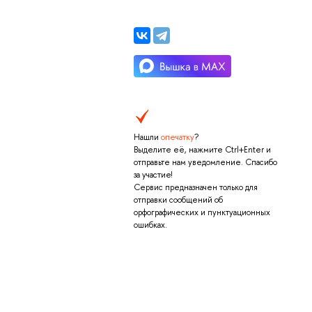
Нашли
опечатку
?
Выделите её, нажмите Ctrl+Enter и
отправьте нам уведомление. Спасибо
за участие!
Сервис предназначен только для
отправки сообщений об
орфографических и пунктуационных
ошибках.