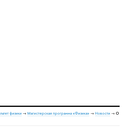
льтет физики
→
Магистерская программа «Физика»
→
Новости
→
О