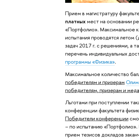
Прием в магистратуру факульт
платных
мест на основании ре
«Портфолио». Максимальное ко
испытания проводятся летом (
задач 2017 г. с решениями, а
перечень индивидуальных дос
программы «Физика»
.
Максимальное количество ба
победителям и призерам
Олим
победителям, призерам и мед
Льготами при поступлении та
конференции факультета физик
Победители конференции
смо
– по испытанию «Портфолио».
прием тезисов докладов закан