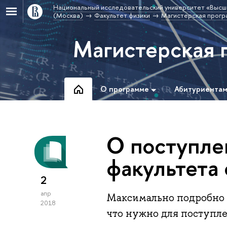
Национальный исследовательский университет «Высш
(Москва)
Факультет физики
Магистерская прогр
Магистерская 
О программе
Абитуриента
О поступле
факультета
2
апр
Максимально подробно о
2018
что нужно для поступл