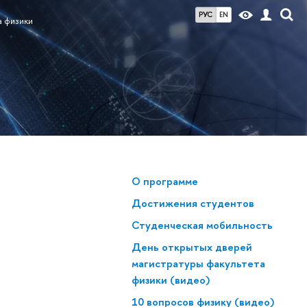
РУС
EN
а физики
О программе
Достижения студентов
Студенческая мобильность
День открытых дверей
магистратуры факультета
физики (видео)
10 вопросов физику (видео)