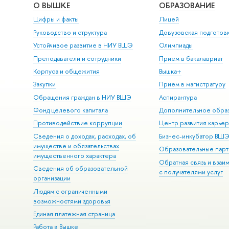
О ВЫШКЕ
ОБРАЗОВАНИЕ
Цифры и факты
Лицей
Руководство и структура
Довузовская подготов
Устойчивое развитие в НИУ ВШЭ
Олимпиады
Преподаватели и сотрудники
Прием в бакалавриат
Корпуса и общежития
Вышка+
Закупки
Прием в магистратуру
Обращения граждан в НИУ ВШЭ
Аспирантура
Фонд целевого капитала
Дополнительное обра
Противодействие коррупции
Центр развития карье
Сведения о доходах, расходах, об
Бизнес-инкубатор ВШ
имуществе и обязательствах
Образовательные парт
имущественного характера
Обратная связь и взаи
Сведения об образовательной
с получателями услуг
организации
Людям с ограниченными
возможностями здоровья
Единая платежная страница
Работа в Вышке