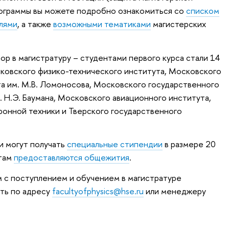
рограммы вы можете подробно ознакомиться со
списком
лями
, а также
возможными тематиками
магистерских
бор в магистратуру – студентами первого курса стали 14
ковского физико-технического института, Московского
а им. М.В. Ломоносова, Московского государственного
. Н.Э. Баумана, Московского авиационного института,
онной техники и Тверского государственного
и могут получать
специальные стипендии
в размере 20
нтам
предоставляются общежития
.
 с поступлением и обучением в магистратуре
ать по адресу
facultyofphysics@hse.ru
или менеджеру