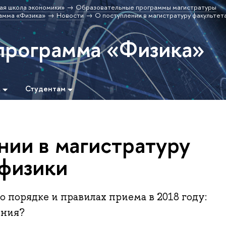
ая школа экономики»
Образовательные программы магистратуры
амма «Физика»
Новости
О поступлении в магистратуру факультет
программа «Физика»
м
Студентам
нии в магистратуру
 физики
 порядке и правилах приема в 2018 году:
ения?