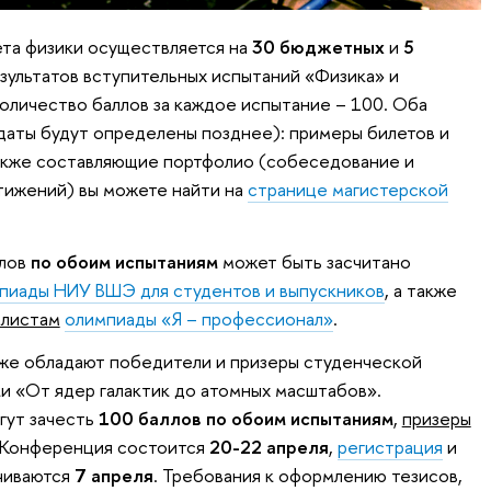
ета физики осуществляется на
30 бюджетных
и
5
зультатов вступительных испытаний «Физика» и
личество баллов за каждое испытание – 100. Оба
даты будут определены позднее): примеры билетов и
 также составляющие портфолио (собеседование и
тижений) вы можете найти на
странице магистерской
ллов
по обоим испытаниям
может быть засчитано
пиады НИУ ВШЭ для студентов и выпускников
, а также
алистам
олимпиады «Я – профессионал»
.
кже обладают победители и призеры студенческой
и «От ядер галактик до атомных масштабов».
гут зачесть
100 баллов по обоим испытаниям
,
призеры
 Конференция состоится
20-22 апреля
,
регистрация
и
чиваются
7 апреля
. Требования к оформлению тезисов,