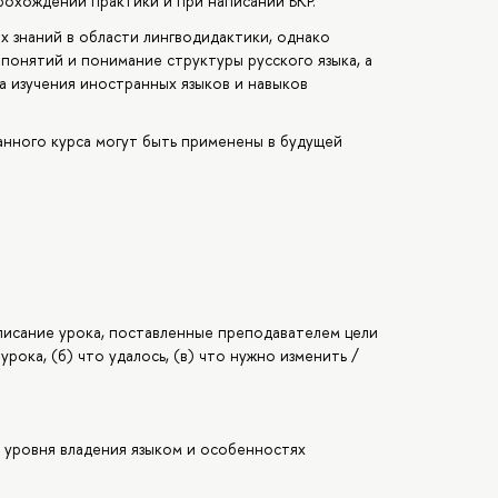
рохождении практики и при написании ВКР.
х знаний в области лингводидактики, однако
понятий и понимание структуры русского языка, а
а изучения иностранных языков и навыков
данного курса могут быть применены в будущей
описание урока, поставленные преподавателем цели
рока, (б) что удалось, (в) что нужно изменить /
е уровня владения языком и особенностях