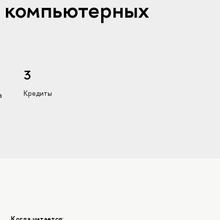
м компьютерных
3
Кредиты
а
Когда читается: