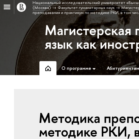
Национальный исследовательский университет «Высш
(Москва)
Факультет гуманитарных наук
Магистер
преподавания и практикум по методике РКИ, в том чи
Магистерская 
язык как инос
О программе
Абитуриента
Методика препо
методике РКИ, в