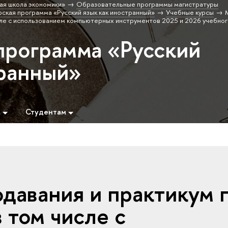
ая школа экономики»
Образовательные программы магистратуры
ская программа «Русский язык как иностранный»
Учебные курсы
сле с использованием компьютерных инструментов 2025 и 2026 учебног
программа «Русский
транный»
м
Студентам
давания и практикум 
 том числе с