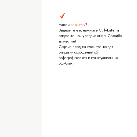
Нашли
опечатку
?
Выделите её, нажмите Ctrl+Enter и
отправьте нам уведомление. Спасибо
за участие!
Сервис предназначен только для
отправки сообщений об
орфографических и пунктуационных
ошибках.