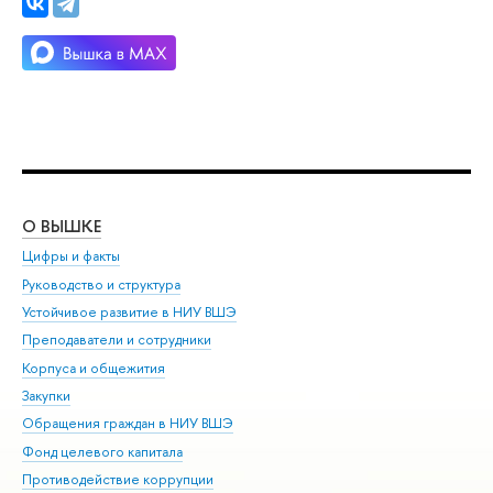
О ВЫШКЕ
ОБ
Цифры и факты
Ли
Руководство и структура
Дов
Устойчивое развитие в НИУ ВШЭ
Ол
Преподаватели и сотрудники
При
Корпуса и общежития
ыш
Закупки
При
Обращения граждан в НИУ ВШЭ
Ас
Фонд целевого капитала
До
Противодействие коррупции
Цен