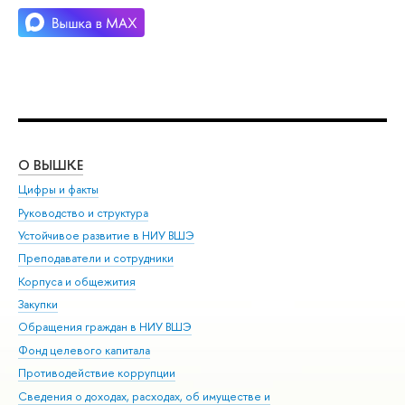
О ВЫШКЕ
ОБ
Цифры и факты
Ли
Руководство и структура
Дов
Устойчивое развитие в НИУ ВШЭ
Ол
Преподаватели и сотрудники
При
Корпуса и общежития
Вы
Закупки
При
Обращения граждан в НИУ ВШЭ
Ас
Фонд целевого капитала
До
Противодействие коррупции
Цен
Сведения о доходах, расходах, об имуществе и
Би