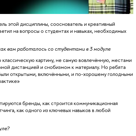
ель этой дисциплины, сооснователь и креативный
тветил на вопросы о студентах и навыках, необходимых
ак вам работалось со студентами в 3 модуле
о классическую картину, не самую вовлечённую, местами
ычной дистанцией и снобизмом к материалу. Но ребята
были открытыми, включёнными, и по-хорошему голодными
практике»
ктируются бренды, как строится коммуникационная
тчинга, как одного из ключевых навыков в любой
уле?