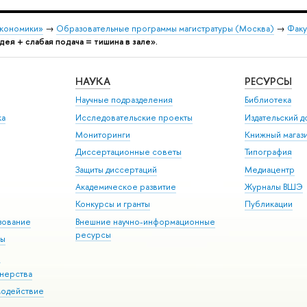
экономики»
→
Образовательные программы магистратуры (Москва)
→
Факу
дея + слабая подача = тишина в зале».
НАУКА
РЕСУРСЫ
Научные подразделения
Библиотека
ка
Исследовательские проекты
Издательский 
Мониторинги
Книжный магаз
Диссертационные советы
Типография
Защиты диссертаций
Медиацентр
Академическое развитие
Журналы ВШЭ
Конкурсы и гранты
Публикации
зование
Внешние научно-информационные
ресурсы
ры
Э
нерства
модействие