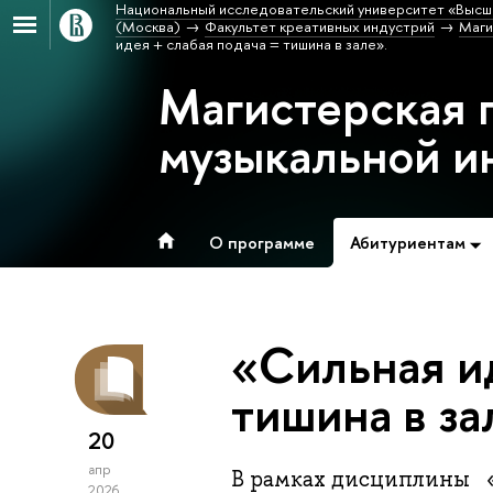
Национальный исследовательский университет «Высш
(Москва)
Факультет креативных индустрий
Маги
идея + слабая подача = тишина в зале».
Магистерская 
музыкальной и
О программе
Абитуриентам
«Сильная ид
тишина в за
20
апр
В рамках дисциплины «
2026