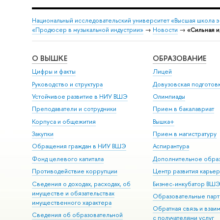
Национальный исследовательский университет «Высшая школа 
«Продюсер в музыкальной индустрии»
→
Новости
→
«Сильная и
О ВЫШКЕ
ОБРАЗОВАНИЕ
Цифры и факты
Лицей
Руководство и структура
Довузовская подготов
Устойчивое развитие в НИУ ВШЭ
Олимпиады
Преподаватели и сотрудники
Прием в бакалавриат
Корпуса и общежития
Вышка+
Закупки
Прием в магистратуру
Обращения граждан в НИУ ВШЭ
Аспирантура
Фонд целевого капитала
Дополнительное обра
Противодействие коррупции
Центр развития карье
Сведения о доходах, расходах, об
Бизнес-инкубатор ВШ
имуществе и обязательствах
Образовательные парт
имущественного характера
Обратная связь и взаи
Сведения об образовательной
с получателями услуг