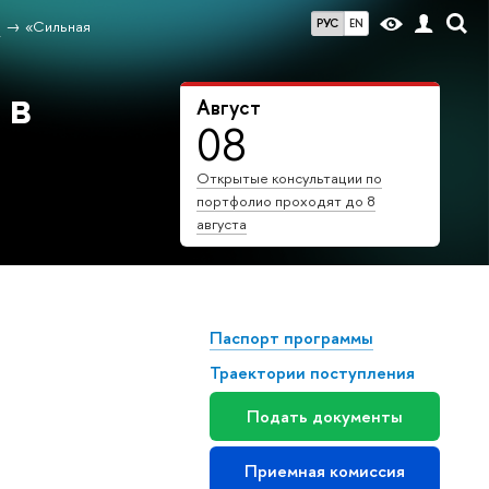
РУС
EN
и
«Сильная
 в
Август
08
Открытые консультации по
портфолио проходят до 8
августа
Паспорт программы
Траектории поступления
Подать документы
Приемная комиссия