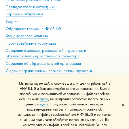
Преподаватели и сотрудники
При
Корпуса и общежития
Вы
Закупки
При
Обращения граждан в НИУ ВШЭ
Ас
Фонд целевого капитала
До
Противодействие коррупции
Цен
Сведения о доходах, расходах, об имуществе и
Би
обязательствах имущественного характера
Об
Сведения об образовательной организации
Обр
Людям с ограниченными возможностями здоровья
Единая платежная страница
Мы используем файлы cookies для улучшения работы сайта
Работа в Вышке
НИУ ВШЭ и большего удобства его использования. Более
подробную информацию об использовании файлов cookies
можно найти
здесь
, наши правила обработки персональных
данных –
здесь
. Продолжая пользоваться сайтом, вы
✖
Редактору
подтверждаете, что были проинформированы об
© НИУ ВШЭ 1993–2026
Адреса и контакты
Условия использования
использовании файлов cookies сайтом НИУ ВШЭ и согласны
с нашими правилами обработки персональных данных. Вы
материалов
Политика конфиденциальности
Карта сайта
можете отключить файлы cookies в настройках Вашего
Шрифты HSE Sans и HSE Slab разработаны в
Школе дизайна НИУ ВШЭ