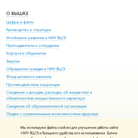
О ВЫШКЕ
ОБ
Цифры и факты
Ли
Руководство и структура
Дов
Устойчивое развитие в НИУ ВШЭ
Ол
Преподаватели и сотрудники
При
Корпуса и общежития
Вы
Закупки
При
Обращения граждан в НИУ ВШЭ
Ас
Фонд целевого капитала
До
Противодействие коррупции
Цен
Сведения о доходах, расходах, об имуществе и
Би
обязательствах имущественного характера
Об
Сведения об образовательной организации
Обр
Людям с ограниченными возможностями здоровья
Единая платежная страница
Мы используем файлы cookies для улучшения работы сайта
Работа в Вышке
НИУ ВШЭ и большего удобства его использования. Более