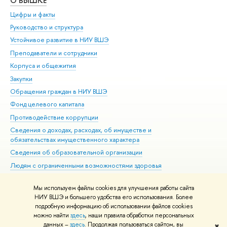
О ВЫШКЕ
ОБ
Цифры и факты
Ли
Руководство и структура
Дов
Устойчивое развитие в НИУ ВШЭ
Ол
Преподаватели и сотрудники
При
Корпуса и общежития
Вы
Закупки
При
Обращения граждан в НИУ ВШЭ
Ас
Фонд целевого капитала
До
Противодействие коррупции
Цен
Сведения о доходах, расходах, об имуществе и
Би
обязательствах имущественного характера
Об
Сведения об образовательной организации
Обр
Людям с ограниченными возможностями здоровья
Единая платежная страница
Мы используем файлы cookies для улучшения работы сайта
Работа в Вышке
НИУ ВШЭ и большего удобства его использования. Более
подробную информацию об использовании файлов cookies
можно найти
здесь
, наши правила обработки персональных
данных –
здесь
. Продолжая пользоваться сайтом, вы
✖