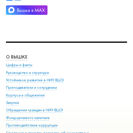
О ВЫШКЕ
ОБ
Цифры и факты
Ли
Руководство и структура
Дов
Устойчивое развитие в НИУ ВШЭ
Ол
Преподаватели и сотрудники
При
Корпуса и общежития
Вы
Закупки
При
Обращения граждан в НИУ ВШЭ
Ас
Фонд целевого капитала
До
Противодействие коррупции
Цен
Сведения о доходах, расходах, об имуществе и
Би