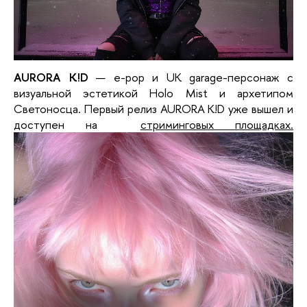
AURORA K!D
— e-pop и UK garage-персонаж с
визуальной эстетикой Holo Mist и архетипом
Светоносца. Первый релиз AURORA K!D уже вышел и
доступен на
стриминговых площадках.