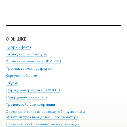
О ВЫШКЕ
ОБ
Цифры и факты
Ли
Руководство и структура
Дов
Устойчивое развитие в НИУ ВШЭ
Ол
Преподаватели и сотрудники
При
Корпуса и общежития
Вы
Закупки
При
Обращения граждан в НИУ ВШЭ
Ас
Фонд целевого капитала
До
Противодействие коррупции
Цен
Сведения о доходах, расходах, об имуществе и
Би
обязательствах имущественного характера
Об
Сведения об образовательной организации
Обр