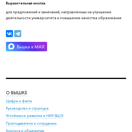
Выразительная кнопка
для предложений и замечаний, направленных на улучшение
деятельности университета и повышение качества образования
О ВЫШКЕ
ОБ
Цифры и факты
Ли
Руководство и структура
Дов
Устойчивое развитие в НИУ ВШЭ
Ол
Преподаватели и сотрудники
При
Корпуса и общежития
Вы