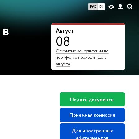
РУС
EN
 в
Август
08
Открытые консультации по
портфолио проходят до 8
августа
Подать документы
Приемная комиссия
Для иностранных
абитуриентов