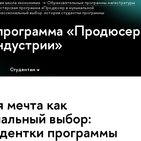
ая школа экономики»
Образовательные программы магистратуры
стерская программа «Продюсер в музыкальной
фессиональный выбор: история студентки программы
программа «Продюсер
ндустрии»
Студентам
 мечта как
альный выбор:
удентки программы