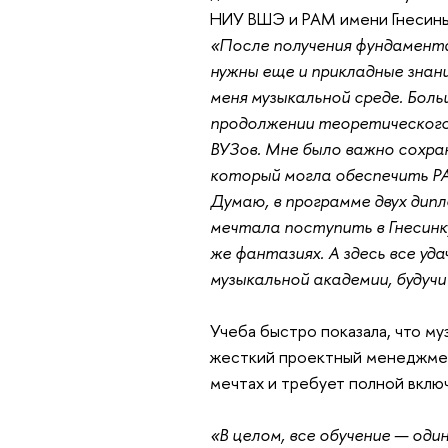
НИУ ВШЭ и РАМ имени Гнесины
«После получения фундамента
нужны еще и прикладные знани
меня музыкальной среде. Бол
продолжении теоретического 
ВУЗов. Мне было важно сохра
который могла обеспечить РАМ
Думаю, в программе двух дипл
мечтала поступить в Гнесинку
же фантазиях. А здесь все уд
музыкальной академии, будуч
Учеба быстро показала, что му
жесткий проектный менеджмен
мечтах и требует полной вклю
«
В целом, все обучение — од