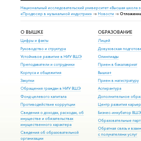
Национальный исследовательский университет «Высшая школа 
«Продюсер в музыкальной индустрии»
→
Новости
→
Отложенная
О ВЫШКЕ
ОБРАЗОВАНИЕ
Цифры и факты
Лицей
Руководство и структура
Довузовская подготов
Устойчивое развитие в НИУ ВШЭ
Олимпиады
Преподаватели и сотрудники
Прием в бакалавриат
Корпуса и общежития
Вышка+
Закупки
Прием в магистратуру
Обращения граждан в НИУ ВШЭ
Аспирантура
Фонд целевого капитала
Дополнительное обра
Противодействие коррупции
Центр развития карье
Сведения о доходах, расходах, об
Бизнес-инкубатор ВШ
имуществе и обязательствах
Образовательные парт
имущественного характера
Обратная связь и взаи
Сведения об образовательной
с получателями услуг
организации