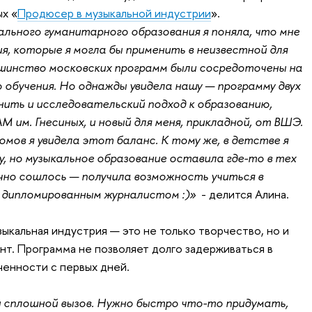
х «
Продюсер в музыкальной индустрии
».
льного гуманитарного образования я поняла, что мне
я, которые я могла бы применить в неизвестной для
ьшинство московских программ были сосредоточены на
обучения. Но однажды увидела нашу — программу двух
нить и исследовательский подход к образованию,
 им. Гнесиных, и новый для меня, прикладной, от ВШЭ.
омов я увидела этот баланс. К тому же, в детстве я
, но музыкальное образование оставила где-то в тех
ачно сошлось — получила возможность учиться в
и дипломированным журналистом :)»
- делится Алина.
зыкальная индустрия — это не только творчество, но и
т. Программа не позволяет долго задерживаться в
ченности с первых дней.
ин сплошной вызов. Нужно быстро что-то придумать,