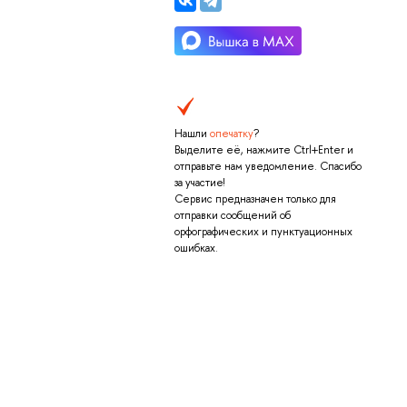
Нашли
опечатку
?
Выделите её, нажмите Ctrl+Enter и
отправьте нам уведомление. Спасибо
за участие!
Сервис предназначен только для
отправки сообщений об
орфографических и пунктуационных
ошибках.