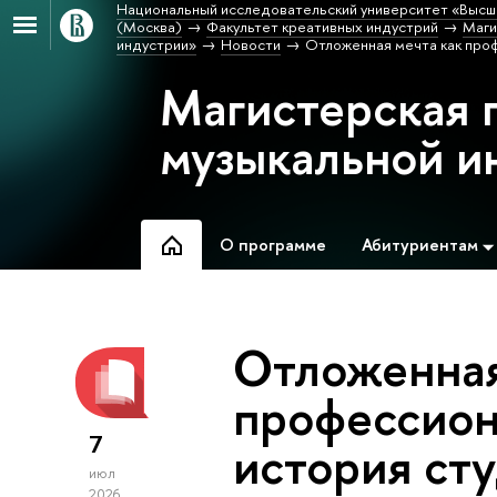
Национальный исследовательский университет «Высш
(Москва)
Факультет креативных индустрий
Маги
индустрии»
Новости
Отложенная мечта как про
Магистерская 
музыкальной и
О программе
Абитуриентам
Отложенная
профессион
7
история ст
июл
2026