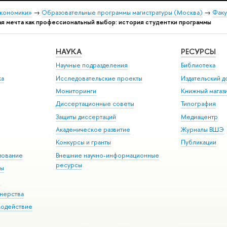
экономики»
→
Образовательные программы магистратуры (Москва)
→
Факу
 мечта как профессиональный выбор: история студентки программы
НАУКА
РЕСУРСЫ
Научные подразделения
Библиотека
ка
Исследовательские проекты
Издательский 
Мониторинги
Книжный магаз
Диссертационные советы
Типография
Защиты диссертаций
Медиацентр
Академическое развитие
Журналы ВШЭ
Конкурсы и гранты
Публикации
зование
Внешние научно-информационные
ресурсы
ры
Э
нерства
модействие