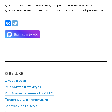
для предложений и замечаний, направленных на улучшение
деятельности университета и повышение качества образования
О ВЫШКЕ
ОБ
Цифры и факты
Ли
Руководство и структура
Дов
Устойчивое развитие в НИУ ВШЭ
Ол
Преподаватели и сотрудники
При
Корпуса и общежития
Вы