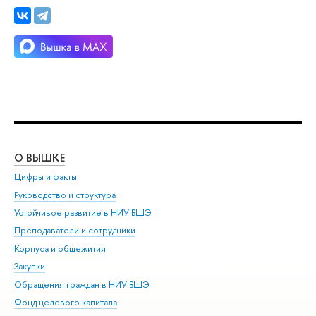
О ВЫШКЕ
ОБ
Цифры и факты
Ли
Руководство и структура
Дов
Устойчивое развитие в НИУ ВШЭ
Ол
Преподаватели и сотрудники
При
Корпуса и общежития
Вы
Закупки
При
Обращения граждан в НИУ ВШЭ
Ас
Фонд целевого капитала
До