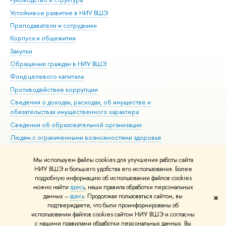
Устойчивое развитие в НИУ ВШЭ
Ол
Преподаватели и сотрудники
При
Корпуса и общежития
Вы
Закупки
При
Обращения граждан в НИУ ВШЭ
Ас
Фонд целевого капитала
До
Противодействие коррупции
Цен
Сведения о доходах, расходах, об имуществе и
Би
обязательствах имущественного характера
Об
Сведения об образовательной организации
Обр
Людям с ограниченными возможностями здоровья
Единая платежная страница
Мы используем файлы cookies для улучшения работы сайта
Работа в Вышке
НИУ ВШЭ и большего удобства его использования. Более
подробную информацию об использовании файлов cookies
можно найти
здесь
, наши правила обработки персональных
данных –
здесь
. Продолжая пользоваться сайтом, вы
✖
Редактору
подтверждаете, что были проинформированы об
© НИУ ВШЭ 1993–2026
Адреса и контакты
Условия использования
использовании файлов cookies сайтом НИУ ВШЭ и согласны
с нашими правилами обработки персональных данных. Вы
материалов
Политика конфиденциальности
Карта сайта