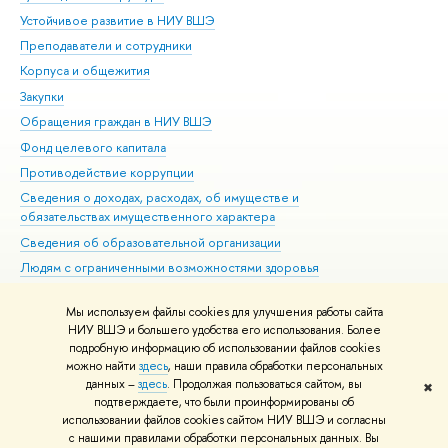
Устойчивое развитие в НИУ ВШЭ
Ол
Преподаватели и сотрудники
При
Корпуса и общежития
Вы
Закупки
При
Обращения граждан в НИУ ВШЭ
Ас
Фонд целевого капитала
До
Противодействие коррупции
Цен
Сведения о доходах, расходах, об имуществе и
Би
обязательствах имущественного характера
Об
Сведения об образовательной организации
Обр
Людям с ограниченными возможностями здоровья
Единая платежная страница
Мы используем файлы cookies для улучшения работы сайта
Работа в Вышке
НИУ ВШЭ и большего удобства его использования. Более
подробную информацию об использовании файлов cookies
можно найти
здесь
, наши правила обработки персональных
данных –
здесь
. Продолжая пользоваться сайтом, вы
✖
Редактору
подтверждаете, что были проинформированы об
© НИУ ВШЭ 1993–2026
Адреса и контакты
Условия использования
использовании файлов cookies сайтом НИУ ВШЭ и согласны
с нашими правилами обработки персональных данных. Вы
материалов
Политика конфиденциальности
Карта сайта