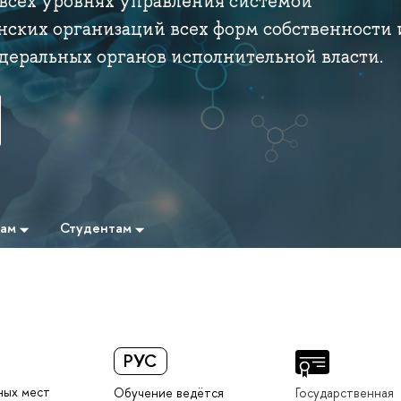
 всех уровнях управления системой
нских организаций всех форм собственности 
деральных органов исполнительной власти.
там
Студентам
РУС
ных мест
Обучение ведётся
Государственная