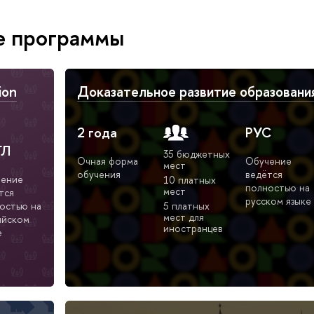
е программы
ion
Доказательное развитие образовани
2 года
РУС
ГЛ
35 бюджетных
Очная форма
Обучение
мест
обучения
ведётся
ение
10 платных
полностью на
мест
тся
русском языке
остью на
5 платных
мест для
ийском
иностранцев
е