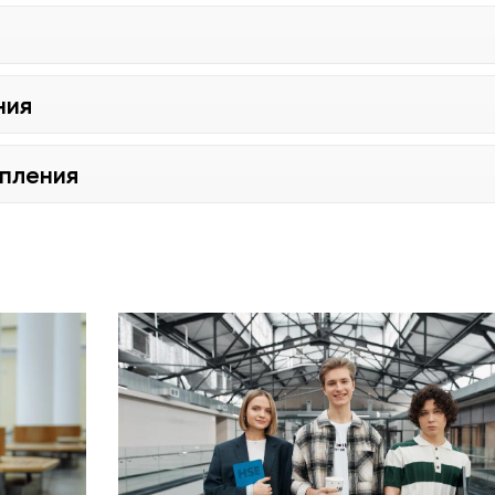
ния
упления