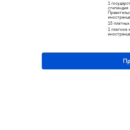
1 государс
стипендия
Правительс
иностранц
15 платных
1 платное 
иностранц
Пр