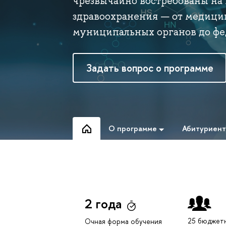
чрезвычайно востребованы на
здравоохранения — от медици
муниципальных органов до фе
Задать вопрос о программе
О программе
Абитуриен
2 года
25 бюджет
Очная форма обучения