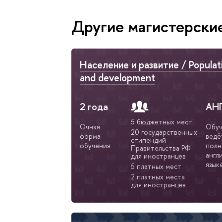
Другие магистерски
Население и развитие / Populat
and development
2 года
АН
5 бюджетных мест
Очная
Обуч
20 государственных
форма
ведё
стипендий
обучения
полн
Правительства РФ
англ
для иностранцев
язык
5 платных мест
2 платных места
для иностранцев