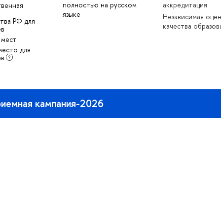
полностью на русском
аккредитация
твенная
языке
Независимая оце
тва РФ для
качества образов
ев
 мест
место для
ев
иемная кампания-2026