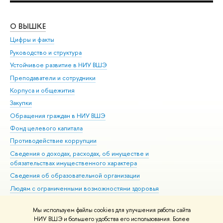
О ВЫШКЕ
ОБ
Цифры и факты
Ли
Руководство и структура
Дов
Устойчивое развитие в НИУ ВШЭ
Ол
Преподаватели и сотрудники
При
Корпуса и общежития
Вы
Закупки
При
Обращения граждан в НИУ ВШЭ
Ас
Фонд целевого капитала
До
Противодействие коррупции
Цен
Сведения о доходах, расходах, об имуществе и
Би
обязательствах имущественного характера
Об
Сведения об образовательной организации
Обр
Людям с ограниченными возможностями здоровья
Единая платежная страница
Мы используем файлы cookies для улучшения работы сайта
Работа в Вышке
НИУ ВШЭ и большего удобства его использования. Более