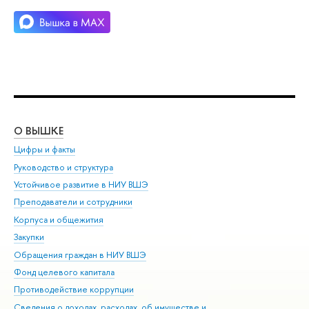
О ВЫШКЕ
ОБ
Цифры и факты
Ли
Руководство и структура
Дов
Устойчивое развитие в НИУ ВШЭ
Ол
Преподаватели и сотрудники
При
Корпуса и общежития
ыш
Закупки
При
Обращения граждан в НИУ ВШЭ
Ас
Фонд целевого капитала
До
Противодействие коррупции
Цен
Сведения о доходах, расходах, об имуществе и
Би