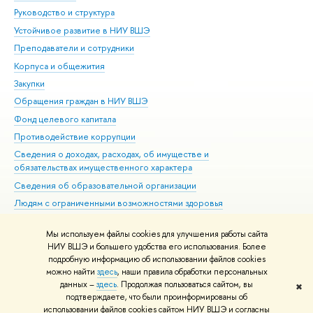
Руководство и структура
Дов
Устойчивое развитие в НИУ ВШЭ
Ол
Преподаватели и сотрудники
При
Корпуса и общежития
Вы
Закупки
При
Обращения граждан в НИУ ВШЭ
Ас
Фонд целевого капитала
До
Противодействие коррупции
Цен
Сведения о доходах, расходах, об имуществе и
Би
обязательствах имущественного характера
Об
Сведения об образовательной организации
Обр
Людям с ограниченными возможностями здоровья
Единая платежная страница
Мы используем файлы cookies для улучшения работы сайта
Работа в Вышке
НИУ ВШЭ и большего удобства его использования. Более
подробную информацию об использовании файлов cookies
можно найти
здесь
, наши правила обработки персональных
данных –
здесь
. Продолжая пользоваться сайтом, вы
✖
Редактору
подтверждаете, что были проинформированы об
© НИУ ВШЭ 1993–2026
Адреса и контакты
Условия использования
использовании файлов cookies сайтом НИУ ВШЭ и согласны