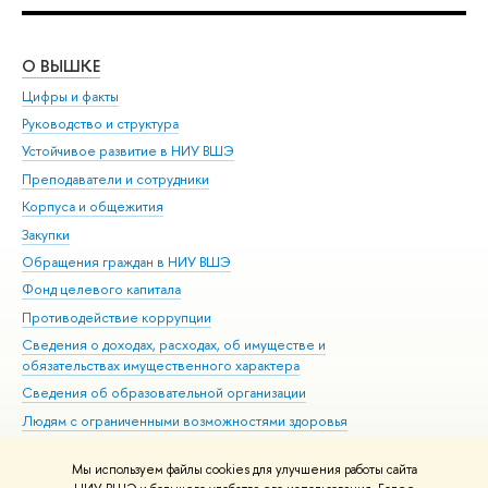
О ВЫШКЕ
ОБ
Цифры и факты
Ли
Руководство и структура
Дов
Устойчивое развитие в НИУ ВШЭ
Ол
Преподаватели и сотрудники
При
Корпуса и общежития
Вы
Закупки
При
Обращения граждан в НИУ ВШЭ
Ас
Фонд целевого капитала
До
Противодействие коррупции
Цен
Сведения о доходах, расходах, об имуществе и
Би
обязательствах имущественного характера
Об
Сведения об образовательной организации
Обр
Людям с ограниченными возможностями здоровья
Единая платежная страница
Мы используем файлы cookies для улучшения работы сайта
Работа в Вышке