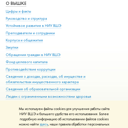
О ВЫШКЕ
ОБ
Цифры и факты
Ли
Руководство и структура
Дов
Устойчивое развитие в НИУ ВШЭ
Ол
Преподаватели и сотрудники
При
Корпуса и общежития
Вы
Закупки
При
Обращения граждан в НИУ ВШЭ
Ас
Фонд целевого капитала
До
Противодействие коррупции
Цен
Сведения о доходах, расходах, об имуществе и
Би
обязательствах имущественного характера
Об
Сведения об образовательной организации
Обр
Людям с ограниченными возможностями здоровья
Единая платежная страница
Мы используем файлы cookies для улучшения работы сайта
Работа в Вышке
НИУ ВШЭ и большего удобства его использования. Более
подробную информацию об использовании файлов cookies
можно найти
здесь
, наши правила обработки персональных