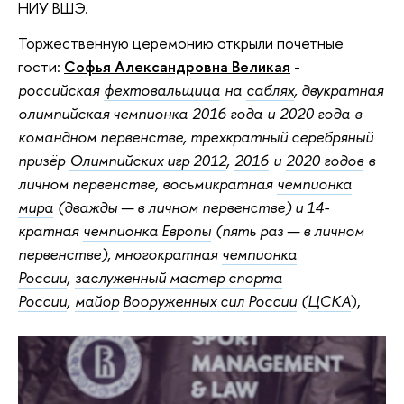
НИУ ВШЭ.
Торжественную церемонию открыли почетные
гости:
Софья Александровна Великая
-
российская
фехтовальщица
на
саблях
, двукратная
олимпийская чемпионка
2016 года
и
2020 года
в
командном первенстве, трехкратный серебряный
призёр
Олимпийских игр 2012
,
2016
и
2020 годов
в
личном первенстве, восьмикратная
чемпионка
мира
(дважды — в личном первенстве) и 14-
кратная
чемпионка Европы
(пять раз — в личном
первенстве), многократная
чемпионка
России
,
заслуженный мастер спорта
России
,
майор
Вооруженных сил России
(
ЦСКА
),