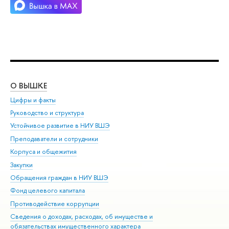
О ВЫШКЕ
ОБ
Цифры и факты
Ли
Руководство и структура
Дов
Устойчивое развитие в НИУ ВШЭ
Ол
Преподаватели и сотрудники
При
Корпуса и общежития
Вы
Закупки
При
Обращения граждан в НИУ ВШЭ
Ас
Фонд целевого капитала
До
Противодействие коррупции
Цен
Сведения о доходах, расходах, об имуществе и
Би
обязательствах имущественного характера