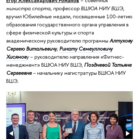
Егор Александрович Романов
–
советник
министра спорта
,
профессор ВШЮА НИУ ВШЭ
,
вручил Юбилейные медали, посвященные 100-летию
образования государственного органа управления в
сфере физической культуры и спорта
академическому руководителю программы
Алтухову
Сергею Витальевичу
,
Ринату Семеулловичу
Хисямов
у
– руководителю направления «Фитнес-
менеджмент» ВШЮА НИУ ВШЭ,
Поздневой Татьяне
Сергеевне
– начальнику магистратуры ВШЮА НИУ
ВШЭ.