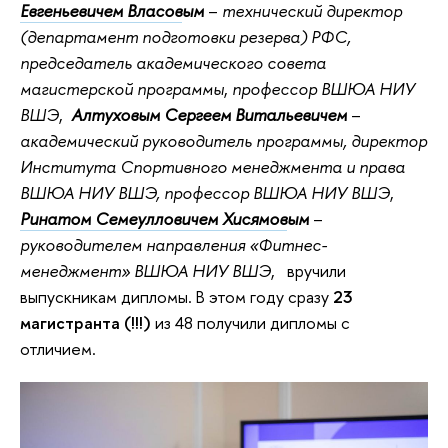
Евгеньевичем Власов
ым
–
технический директор
(департамент подготовки резерва) РФС,
председатель академического совета
магистерской программы
,
профессор ВШЮА НИУ
ВШЭ
,
Алтуховым Сергеем Витальевичем
–
академический руководитель программы, директор
Института Спортивного менеджмента и права
ВШЮА НИУ ВШЭ, профессор ВШЮА НИУ ВШЭ
,
Ринатом Семеулловичем Хисямов
ым
–
руководителем направления «Фитнес-
менеджмент» ВШЮА НИУ ВШЭ
, вручили
выпускникам дипломы. В этом году сразу
23
магистранта (!!!)
из 48 получили дипломы с
отличием.