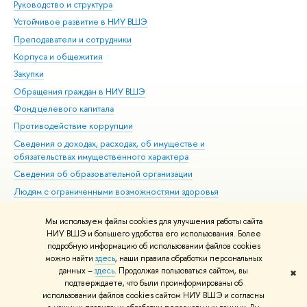
Руководство и структура
Дов
Устойчивое развитие в НИУ ВШЭ
Ол
Преподаватели и сотрудники
При
Корпуса и общежития
Вы
Закупки
При
Обращения граждан в НИУ ВШЭ
Ас
Фонд целевого капитала
До
Противодействие коррупции
Цен
Сведения о доходах, расходах, об имуществе и
Би
обязательствах имущественного характера
Об
Сведения об образовательной организации
Обр
Людям с ограниченными возможностями здоровья
Единая платежная страница
Мы используем файлы cookies для улучшения работы сайта
Работа в Вышке
НИУ ВШЭ и большего удобства его использования. Более
подробную информацию об использовании файлов cookies
можно найти
здесь
, наши правила обработки персональных
данных –
здесь
. Продолжая пользоваться сайтом, вы
✖
Редактору
подтверждаете, что были проинформированы об
© НИУ ВШЭ 1993–2026
Адреса и контакты
Условия использования
использовании файлов cookies сайтом НИУ ВШЭ и согласны