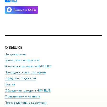
О ВЫШКЕ
ОБ
Цифры и факты
Ли
Руководство и структура
Дов
Устойчивое развитие в НИУ ВШЭ
Ол
Преподаватели и сотрудники
При
Корпуса и общежития
Вы
Закупки
При
Обращения граждан в НИУ ВШЭ
Ас
Фонд целевого капитала
До
Противодействие коррупции
Цен