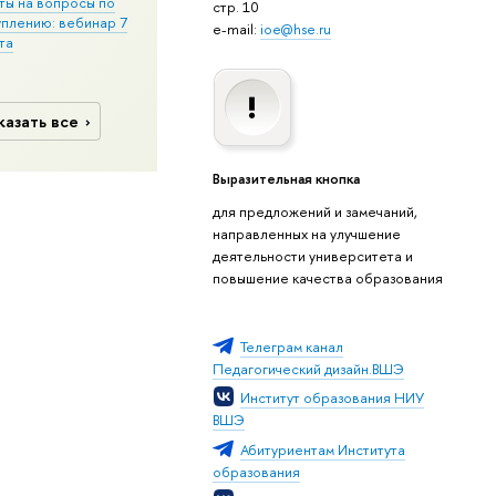
ты на вопросы по
стр. 10
уплению: вебинар 7
e-mail:
ioe@hse.ru
та
казать все
Выразительная кнопка
для предложений и замечаний,
направленных на улучшение
деятельности университета и
повышение качества образования
Телеграм канал
Педагогический дизайн.ВШЭ
Институт образования НИУ
ВШЭ
Абитуриентам Института
образования