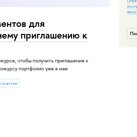
Отве
пост
авгус
ентов для
нему приглашению к
По
нкурсе, чтобы получить приглашение к
онкурсу портфолио уже в мае
к участию