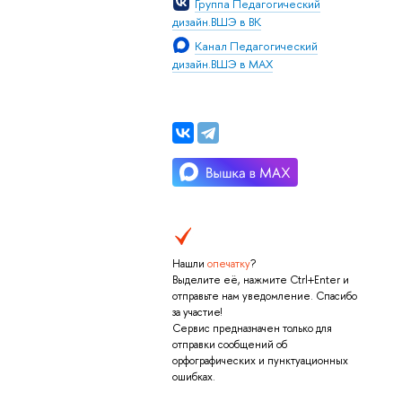
Группа Педагогический
дизайн.ВШЭ в ВК
Канал Педагогический
дизайн.ВШЭ в МАХ
Нашли
опечатку
?
Выделите её, нажмите Ctrl+Enter и
отправьте нам уведомление. Спасибо
за участие!
Сервис предназначен только для
отправки сообщений об
орфографических и пунктуационных
ошибках.