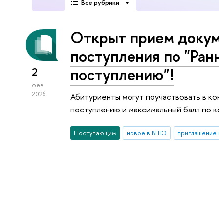
Все рубрики
Открыт прием докум
поступления по "Ран
поступлению"!
2
фев
2026
Абитуриенты могут поучаствовать в ко
поступлению и максимальный балл по к
Поступающим
новое в ВШЭ
приглашение 