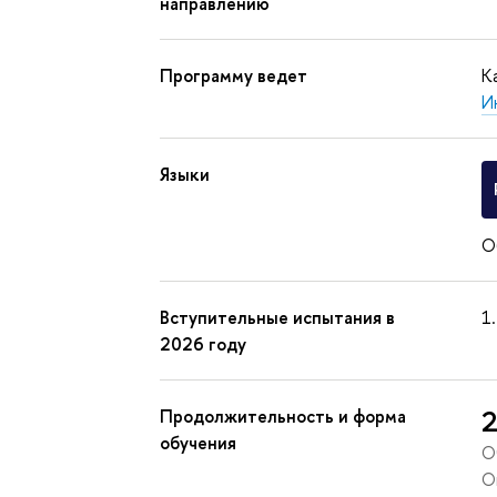
направлению
Программу ведет
К
И
Языки
О
Вступительные испытания в
2026 году
2
Продолжительность и форма
обучения
О
О