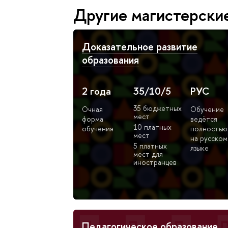
Другие магистерски
Доказательное развитие
образования
2 года
35/10/5
РУС
35 бюджетных
Очная
Обучение
мест
форма
ведётся
10 платных
обучения
полностью
мест
на русском
5 платных
языке
мест для
иностранцев
Педагогическое образование