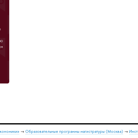
е
ью
ом
экономики»
→
Образовательные программы магистратуры (Москва)
→
Инст