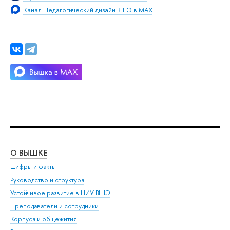
Канал Педагогический дизайн.ВШЭ в МАХ
О ВЫШКЕ
ОБ
Цифры и факты
Ли
Руководство и структура
Дов
Устойчивое развитие в НИУ ВШЭ
Ол
Преподаватели и сотрудники
При
Корпуса и общежития
Вы