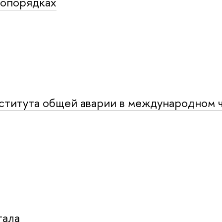
вопорядках
ститута общей аварии в международном 
тала