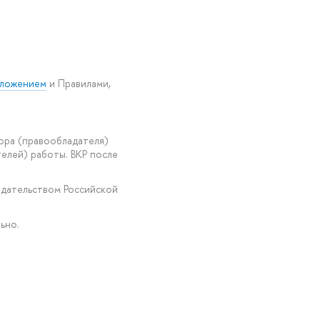
ложением
и Правилами,
ора (правообладателя)
елей) работы. ВКР после
одательством Российской
ьно.