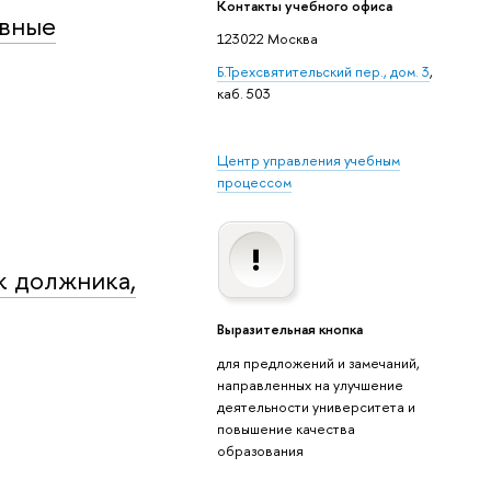
Контакты учебного офиса
ивные
123022 Москва
Б.Трехсвятительский пер., дом. 3
,
каб. 503
Центр управления учебным
процессом
к должника,
Выразительная кнопка
для предложений и замечаний,
направленных на улучшение
деятельности университета и
повышение качества
образования