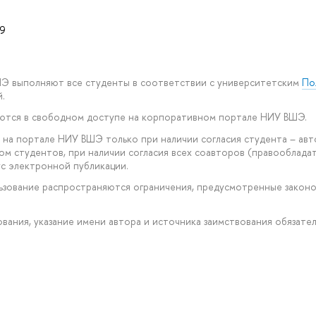
9
ШЭ выполняют все студенты в соответствии с университетским
По
.
уются в свободном доступе на корпоративном портале НИУ ВШЭ.
 на портале НИУ ВШЭ только при наличии согласия студента – авт
ом студентов, при наличии согласия всех соавторов (правообладат
с электронной публикации.
ользование распространяются ограничения, предусмотренные закон
рования, указание имени автора и источника заимствования обязател