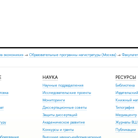
ла экономики»
→
Образовательные программы магистратуры (Москва)
→
Факультет
Е
НАУКА
РЕСУРСЫ
Научные подразделения
Библиотека
товка
Исследовательские проекты
Издательски
Мониторинги
Книжный маг
иат
Диссертационные советы
Типография
Защиты диссертаций
Медиацентр
туру
Академическое развитие
Журналы В
Конкурсы и гранты
Публикации
бразование
Внешние научно-информационные