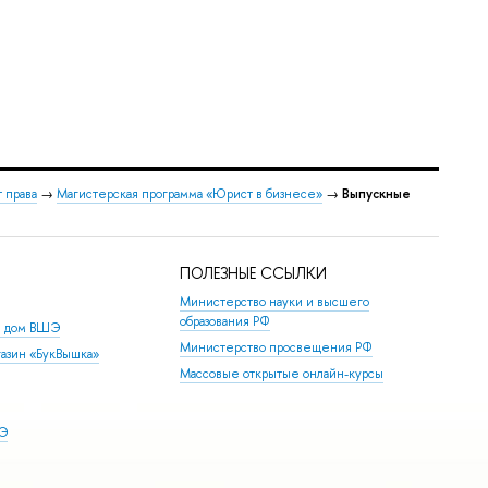
 права
→
Магистерская программа «Юрист в бизнесе»
→
Выпускные
ПОЛЕЗНЫЕ ССЫЛКИ
Министерство науки и высшего
образования РФ
й дом ВШЭ
Министерство просвещения РФ
азин «БукВышка»
Массовые открытые онлайн-курсы
ШЭ