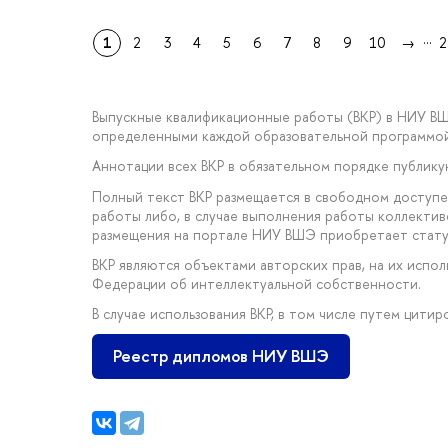
...
1
2
3
4
5
6
7
8
9
10
→
2
Выпускные квалификационные работы (ВКР) в НИУ В
определенными каждой образовательной программой
Аннотации всех ВКР в обязательном порядке публик
Полный текст ВКР размещается в свободном доступе
работы либо, в случае выполнения работы коллектив
размещения на портале НИУ ВШЭ приобретает стату
ВКР являются объектами авторских прав, на их исп
Федерации об интеллектуальной собственности.
В случае использования ВКР, в том числе путем цити
Реестр дипломов НИУ ВШЭ