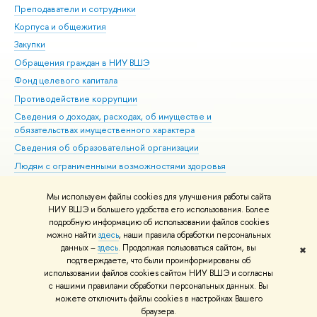
Преподаватели и сотрудники
При
Корпуса и общежития
Вы
Закупки
При
Обращения граждан в НИУ ВШЭ
Ас
Фонд целевого капитала
До
Противодействие коррупции
Цен
Сведения о доходах, расходах, об имуществе и
Би
обязательствах имущественного характера
Об
Сведения об образовательной организации
Обр
Людям с ограниченными возможностями здоровья
Единая платежная страница
Мы используем файлы cookies для улучшения работы сайта
Работа в Вышке
НИУ ВШЭ и большего удобства его использования. Более
подробную информацию об использовании файлов cookies
можно найти
здесь
, наши правила обработки персональных
данных –
здесь
. Продолжая пользоваться сайтом, вы
✖
Редактору
подтверждаете, что были проинформированы об
© НИУ ВШЭ 1993–2026
Адреса и контакты
Условия использования
использовании файлов cookies сайтом НИУ ВШЭ и согласны
с нашими правилами обработки персональных данных. Вы
материалов
Политика конфиденциальности
Карта сайта
можете отключить файлы cookies в настройках Вашего
Шрифты HSE Sans и HSE Slab разработаны в
Школе дизайна НИУ ВШЭ
браузера.