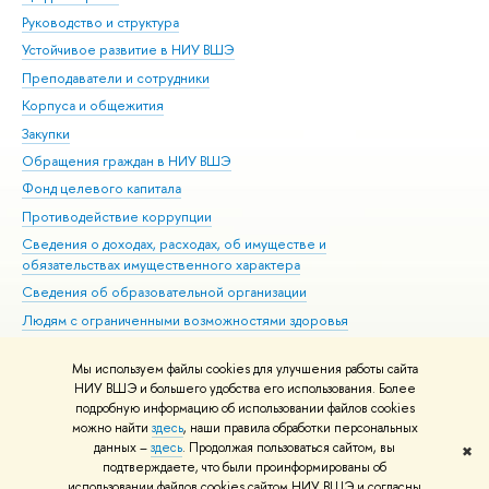
Руководство и структура
Дов
Устойчивое развитие в НИУ ВШЭ
Ол
Преподаватели и сотрудники
При
Корпуса и общежития
Вы
Закупки
При
Обращения граждан в НИУ ВШЭ
Ас
Фонд целевого капитала
До
Противодействие коррупции
Цен
Сведения о доходах, расходах, об имуществе и
Би
обязательствах имущественного характера
Об
Сведения об образовательной организации
Обр
Людям с ограниченными возможностями здоровья
Единая платежная страница
Мы используем файлы cookies для улучшения работы сайта
Работа в Вышке
НИУ ВШЭ и большего удобства его использования. Более
подробную информацию об использовании файлов cookies
можно найти
здесь
, наши правила обработки персональных
данных –
здесь
. Продолжая пользоваться сайтом, вы
✖
Редактору
подтверждаете, что были проинформированы об
© НИУ ВШЭ 1993–2026
Адреса и контакты
Условия использования
использовании файлов cookies сайтом НИУ ВШЭ и согласны