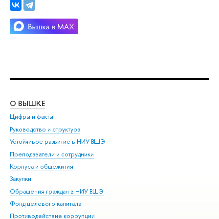
О ВЫШКЕ
ОБ
Цифры и факты
Ли
Руководство и структура
Дов
Устойчивое развитие в НИУ ВШЭ
Ол
Преподаватели и сотрудники
При
Корпуса и общежития
Вы
Закупки
При
Обращения граждан в НИУ ВШЭ
Ас
Фонд целевого капитала
До
Противодействие коррупции
Цен