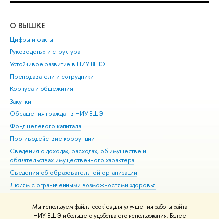
О ВЫШКЕ
ОБ
Цифры и факты
Ли
Руководство и структура
Дов
Устойчивое развитие в НИУ ВШЭ
Ол
Преподаватели и сотрудники
При
Корпуса и общежития
Вы
Закупки
При
Обращения граждан в НИУ ВШЭ
Ас
Фонд целевого капитала
До
Противодействие коррупции
Цен
Сведения о доходах, расходах, об имуществе и
Би
обязательствах имущественного характера
Об
Сведения об образовательной организации
Обр
Людям с ограниченными возможностями здоровья
Единая платежная страница
Мы используем файлы cookies для улучшения работы сайта
Работа в Вышке
НИУ ВШЭ и большего удобства его использования. Более