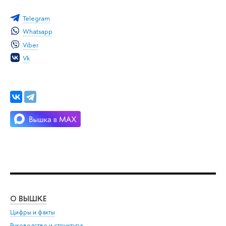
Telegram
Whatsapp
Viber
Vk
О ВЫШКЕ
ОБ
Цифры и факты
Ли
Руководство и структура
Дов