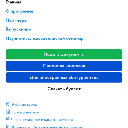
Главная:
О программе
Партнеры
Выпускники
На­уч­но-ис­сле­до­ва­тель­ский семинар
Подать документы
Приемная комиссия
Для иностранных абитуриентов
Скачать буклет
Учебные курсы
Преподаватели
Число студентов и вакантные места
Документы образовательной программы