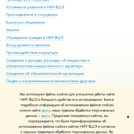
Устойчивое развитие в НИУ ВШЭ
Ол
Преподаватели и сотрудники
При
Корпуса и общежития
Вы
Закупки
При
Обращения граждан в НИУ ВШЭ
Ас
Фонд целевого капитала
До
Противодействие коррупции
Цен
Сведения о доходах, расходах, об имуществе и
Би
обязательствах имущественного характера
Об
Сведения об образовательной организации
Обр
Людям с ограниченными возможностями здоровья
Единая платежная страница
Мы используем файлы cookies для улучшения работы сайта
Работа в Вышке
НИУ ВШЭ и большего удобства его использования. Более
подробную информацию об использовании файлов cookies
можно найти
здесь
, наши правила обработки персональных
данных –
здесь
. Продолжая пользоваться сайтом, вы
✖
Редактору
подтверждаете, что были проинформированы об
© НИУ ВШЭ 1993–2026
Адреса и контакты
Условия использования
использовании файлов cookies сайтом НИУ ВШЭ и согласны
с нашими правилами обработки персональных данных. Вы
материалов
Политика конфиденциальности
Карта сайта