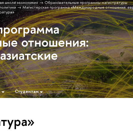
ая школа экономики»
Образовательные программы магистратуры
политики
Магистерская программа «Международные отношения: ев
ратура»
программа
ые отношения:
 азиатские
м
Студентам
атура»