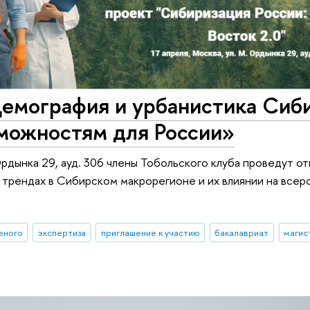
емография и урбанистика Сиби
зможностям для России»
Ордынка 29, ауд. 306 члены Тобольского клуба проведут о
 трендах в Сибирском макрорегионе и их влиянии на все
ченого
экспертиза
приглашение к участию
бакалавриат
магис