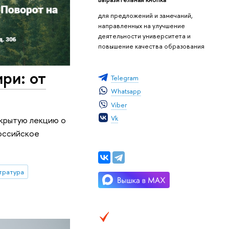
для предложений и замечаний,
направленных на улучшение
деятельности университета и
повышение качества образования
ри: от
Telegram
Whatsapp
Viber
Vk
ткрытую лекцию о
российское
тратура