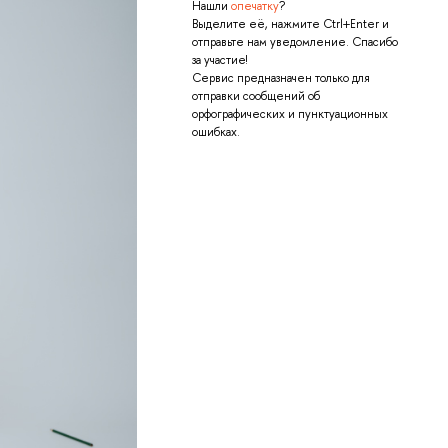
Нашли
опечатку
?
Выделите её, нажмите Ctrl+Enter и
отправьте нам уведомление. Спасибо
за участие!
Сервис предназначен только для
отправки сообщений об
орфографических и пунктуационных
ошибках.