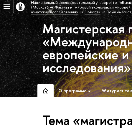
Национальный исследовательский университет «Высш
(Москва)
Факультет мировой экономики и мировой 
азиатские исследования»
Новости
Тема «магист
Магистерская 
«Международн
европейские и
исследования»
О программе
Абитуриента
Тема «магистр