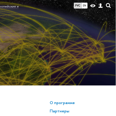
РУС
EN
ропейские и
О программе
Партнеры