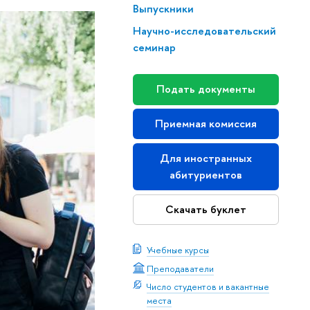
Выпускники
На­уч­но-ис­сле­до­ва­тель­ский
семинар
Подать документы
Приемная комиссия
Для иностранных
абитуриентов
Скачать буклет
Учебные курсы
Преподаватели
Число студентов и вакантные
места