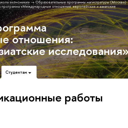
школа экономики»
Образовательные программы магистратуры (Москва)
я программа «Международные отношения: европейские и азиатские
рограмма
е отношения:
зиатские исследования
Студентам
икационные работы