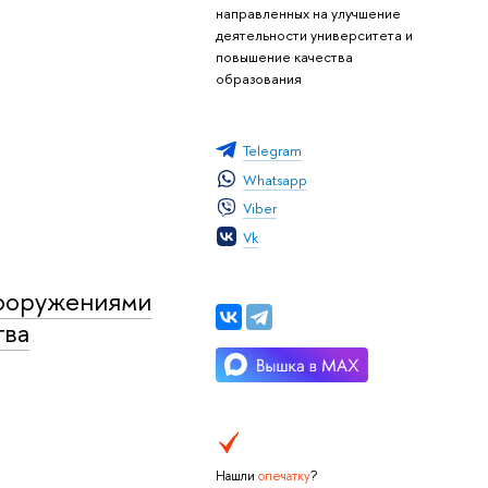
направленных на улучшение
деятельности университета и
повышение качества
образования
Telegram
Whatsapp
Viber
Vk
вооружениями
тва
Нашли
опечатку
?