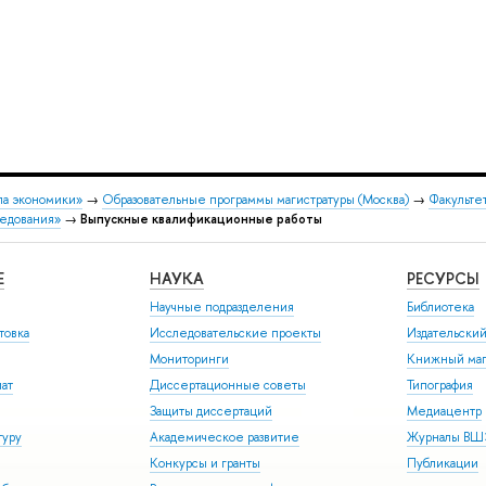
ла экономики»
→
Образовательные программы магистратуры (Москва)
→
Факульте
едования»
→
Выпускные квалификационные работы
Е
НАУКА
РЕСУРСЫ
Научные подразделения
Библиотека
товка
Исследовательские проекты
Издательски
Мониторинги
Книжный маг
иат
Диссертационные советы
Типография
Защиты диссертаций
Медиацентр
туру
Академическое развитие
Журналы В
Конкурсы и гранты
Публикации