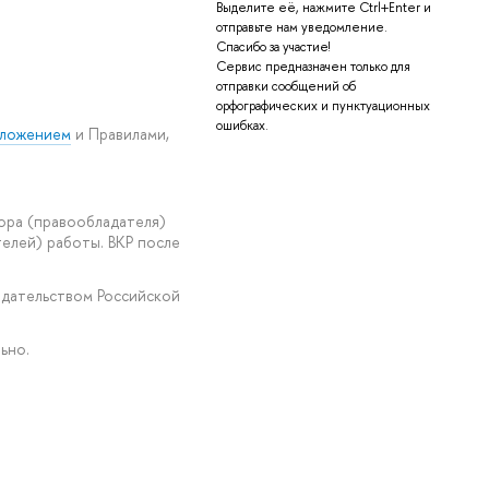
Выделите её, нажмите Ctrl+Enter и
отправьте нам уведомление.
Спасибо за участие!
Сервис предназначен только для
отправки сообщений об
орфографических и пунктуационных
ошибках.
ложением
и Правилами,
ора (правообладателя)
елей) работы. ВКР после
одательством Российской
ьно.