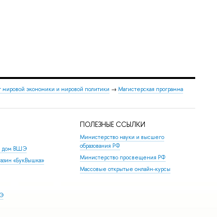
т мировой экономики и мировой политики
→
Магистерская программа
ПОЛЕЗНЫЕ ССЫЛКИ
Министерство науки и высшего
образования РФ
й дом ВШЭ
Министерство просвещения РФ
азин «БукВышка»
Массовые открытые онлайн-курсы
ШЭ