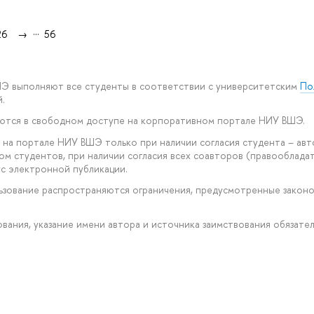
...
26
→
56
ШЭ выполняют все студенты в соответствии с университетским
По
.
уются в свободном доступе на корпоративном портале НИУ ВШЭ.
 на портале НИУ ВШЭ только при наличии согласия студента – авт
ом студентов, при наличии согласия всех соавторов (правообладат
с электронной публикации.
ользование распространяются ограничения, предусмотренные закон
рования, указание имени автора и источника заимствования обязател