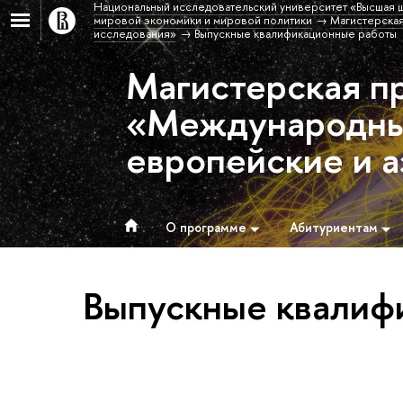
Национальный исследовательский университет «Высшая 
мировой экономики и мировой политики
Магистерска
исследования»
Выпускные квалификационные работы
Магистерская п
«Международны
европейские и а
О программе
Абитуриентам
Выпускные квалиф