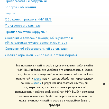
Преподаватели и сотрудники
При
Корпуса и общежития
Вы
Закупки
При
Обращения граждан в НИУ ВШЭ
Ас
Фонд целевого капитала
До
Противодействие коррупции
Цен
Сведения о доходах, расходах, об имуществе и
Би
обязательствах имущественного характера
Об
Сведения об образовательной организации
Обр
Людям с ограниченными возможностями здоровья
Единая платежная страница
Мы используем файлы cookies для улучшения работы сайта
Работа в Вышке
НИУ ВШЭ и большего удобства его использования. Более
подробную информацию об использовании файлов cookies
можно найти
здесь
, наши правила обработки персональных
данных –
здесь
. Продолжая пользоваться сайтом, вы
✖
Редактору
подтверждаете, что были проинформированы об
© НИУ ВШЭ 1993–2026
Адреса и контакты
Условия использования
использовании файлов cookies сайтом НИУ ВШЭ и согласны
с нашими правилами обработки персональных данных. Вы
материалов
Политика конфиденциальности
Карта сайта
можете отключить файлы cookies в настройках Вашего
Шрифты HSE Sans и HSE Slab разработаны в
Школе дизайна НИУ ВШЭ
браузера.