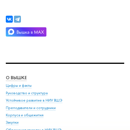
О ВЫШКЕ
ОБ
Цифры и факты
Ли
Руководство и структура
Дов
Устойчивое развитие в НИУ ВШЭ
Ол
Преподаватели и сотрудники
При
Корпуса и общежития
Вы
Закупки
При
Обращения граждан в НИУ ВШЭ
Ас