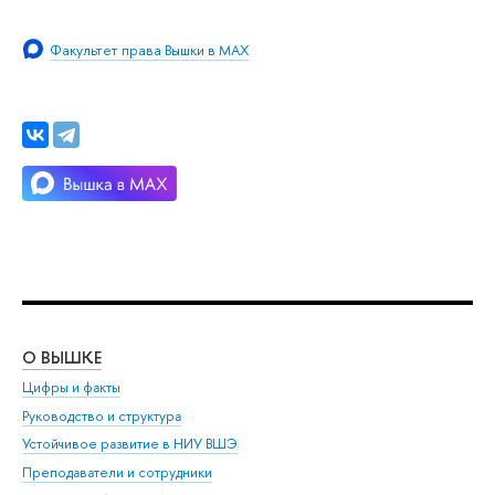
Факультет права Вышки в MAX
О ВЫШКЕ
ОБ
Цифры и факты
Ли
Руководство и структура
Дов
Устойчивое развитие в НИУ ВШЭ
Ол
Преподаватели и сотрудники
При