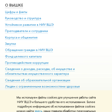
О ВЫШКЕ
ОБ
Цифры и факты
Ли
Руководство и структура
Дов
Устойчивое развитие в НИУ ВШЭ
Ол
Преподаватели и сотрудники
При
Корпуса и общежития
Вы
Закупки
При
Обращения граждан в НИУ ВШЭ
Ас
Фонд целевого капитала
До
Противодействие коррупции
Цен
Сведения о доходах, расходах, об имуществе и
Би
обязательствах имущественного характера
Об
Сведения об образовательной организации
Обр
Людям с ограниченными возможностями здоровья
Единая платежная страница
Мы используем файлы cookies для улучшения работы сайта
Работа в Вышке
НИУ ВШЭ и большего удобства его использования. Более
подробную информацию об использовании файлов cookies
можно найти
здесь
, наши правила обработки персональных