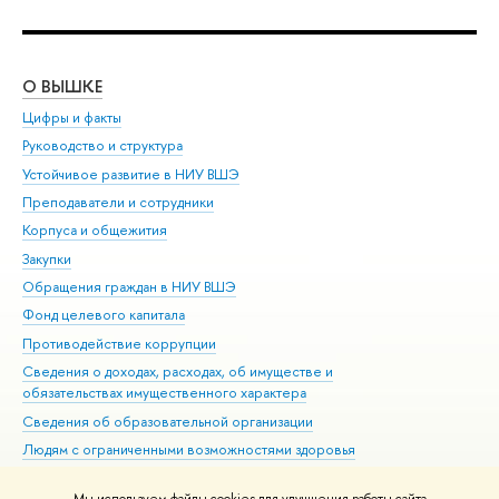
О ВЫШКЕ
ОБ
Цифры и факты
Ли
Руководство и структура
Дов
Устойчивое развитие в НИУ ВШЭ
Ол
Преподаватели и сотрудники
При
Корпуса и общежития
Вы
Закупки
При
Обращения граждан в НИУ ВШЭ
Ас
Фонд целевого капитала
До
Противодействие коррупции
Цен
Сведения о доходах, расходах, об имуществе и
Би
обязательствах имущественного характера
Об
Сведения об образовательной организации
Обр
Людям с ограниченными возможностями здоровья
Единая платежная страница