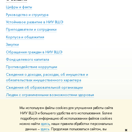
Цифры и факты
Ли
Руководство и структура
Дов
Устойчивое развитие в НИУ ВШЭ
Ол
Преподаватели и сотрудники
При
Корпуса и общежития
Вы
Закупки
При
Обращения граждан в НИУ ВШЭ
Ас
Фонд целевого капитала
До
Противодействие коррупции
Цен
Сведения о доходах, расходах, об имуществе и
Би
обязательствах имущественного характера
Об
Сведения об образовательной организации
Обр
Людям с ограниченными возможностями здоровья
Единая платежная страница
Мы используем файлы cookies для улучшения работы сайта
Работа в Вышке
НИУ ВШЭ и большего удобства его использования. Более
подробную информацию об использовании файлов cookies
можно найти
здесь
, наши правила обработки персональных
данных –
здесь
. Продолжая пользоваться сайтом, вы
✖