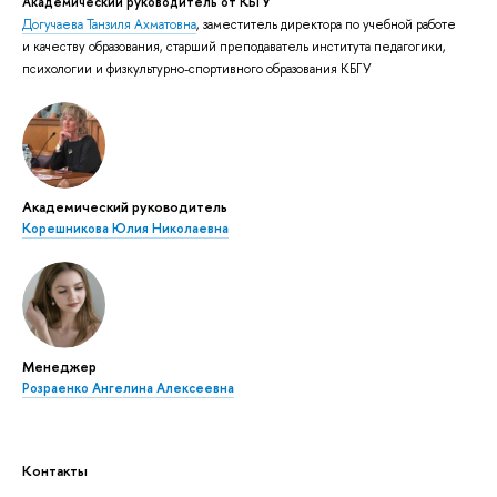
Академический руководитель от КБГУ
Догучаева Танзиля Ахматовна
, заместитель директора по учебной работе
и качеству образования, старший преподаватель института педагогики,
психологии и физкультурно-спортивного образования КБГУ
Академический руководитель
Корешникова Юлия Николаевна
Менеджер
Розраенко Ангелина Алексеевна
Контакты