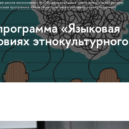
ая школа экономики»
Образовательные программы магистратуры
ская программа «Языковая политика в условиях этнокультурного
программа «Языковая
овиях этнокультурного