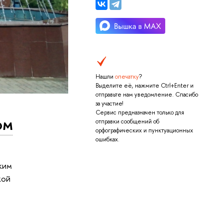
Нашли
опечатку
?
Выделите её, нажмите Ctrl+Enter и
отправьте нам уведомление. Спасибо
за участие!
Сервис предназначен только для
ом
отправки сообщений об
орфографических и пунктуационных
ошибках.
ким
кой