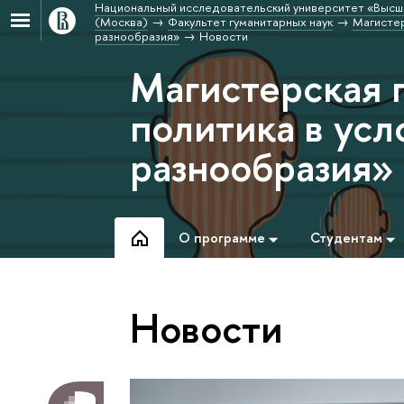
Национальный исследовательский университет «Высш
(Москва)
Факультет гуманитарных наук
Магистер
разнообразия»
Новости
Магистерская 
политика в усл
разнообразия»
О программе
Студентам
Новости