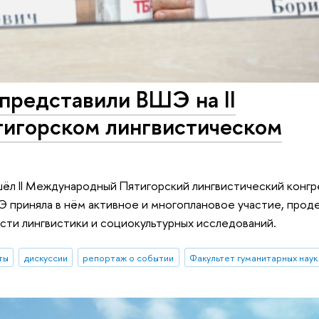
представили ВШЭ на II
игорском лингвистическом
шёл II Международный Пятигорский лингвистический конгр
Э приняла в нём активное и многоплановое участие, про
асти лингвистики и социокультурных исследований.
ты
дискуссии
репортаж о событии
Факультет гуманитарных наук