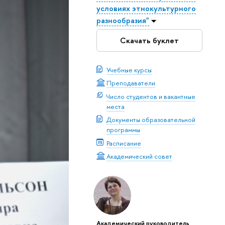
условиях этнокультурного
разнообразия"
Скачать буклет
Учебные курсы
Преподаватели
Число студентов и вакантные
места
Документы образовательной
программы
Расписание
Академический совет
Академический руководитель