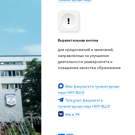
Выразительная кнопка
для предложений и замечаний,
направленных на улучшение
деятельности университета и
повышение качества образования
Мах факультета гуманитарных
наук НИУ ВШЭ
Telegram факультета
гуманитарных наук НИУ ВШЭ
Мы в VK