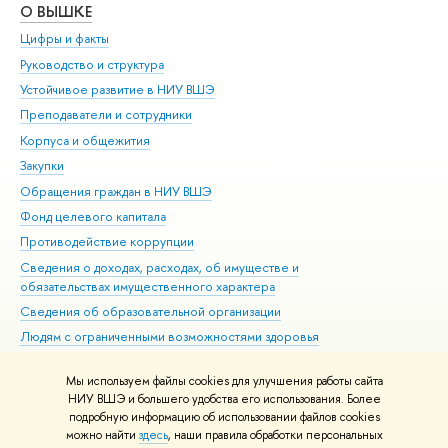
О ВЫШКЕ
ОБ
Цифры и факты
Ли
Руководство и структура
Дов
Устойчивое развитие в НИУ ВШЭ
Ол
Преподаватели и сотрудники
При
Корпуса и общежития
Вы
Закупки
При
Обращения граждан в НИУ ВШЭ
Ас
Фонд целевого капитала
До
Противодействие коррупции
Цен
Сведения о доходах, расходах, об имуществе и
Би
обязательствах имущественного характера
Об
Сведения об образовательной организации
Обр
Людям с ограниченными возможностями здоровья
Единая платежная страница
Мы используем файлы cookies для улучшения работы сайта
Работа в Вышке
НИУ ВШЭ и большего удобства его использования. Более
подробную информацию об использовании файлов cookies
можно найти
здесь
, наши правила обработки персональных