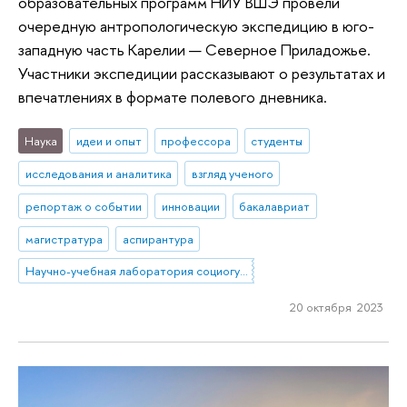
образовательных программ НИУ ВШЭ провели
очередную антропологическую экспедицию в юго-
западную часть Карелии — Северное Приладожье.
Участники экспедиции рассказывают о результатах и
впечатлениях в формате полевого дневника.
Наука
идеи и опыт
профессора
студенты
исследования и аналитика
взгляд ученого
репортаж о событии
инновации
бакалавриат
магистратура
аспирантура
Научно-учебная лаборатория социогуманитарных исследований Севера и Арктики
20 октября 2023