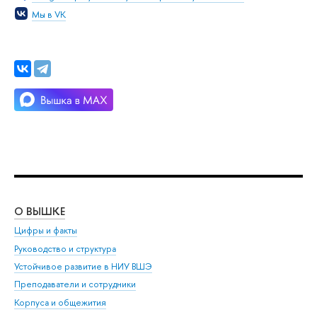
Мы в VK
О ВЫШКЕ
ОБ
Цифры и факты
Ли
Руководство и структура
Дов
Устойчивое развитие в НИУ ВШЭ
Ол
Преподаватели и сотрудники
При
Корпуса и общежития
Вы