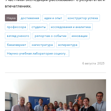
впечатлениях.
Наука
достижения
идеи и опыт
конструктор успеха
профессора
студенты
исследования и аналитика
взгляд ученого
репортаж о событии
инновации
бакалавриат
магистратура
аспирантура
Научно-учебная лаборатория социогуманитарных исследований Севера и Арктики
6 августа 2023