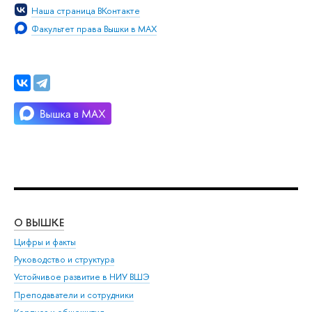
Наша страница ВКонтакте
Факультет права Вышки в MAX
О ВЫШКЕ
ОБ
Цифры и факты
Ли
Руководство и структура
Дов
Устойчивое развитие в НИУ ВШЭ
Ол
Преподаватели и сотрудники
При