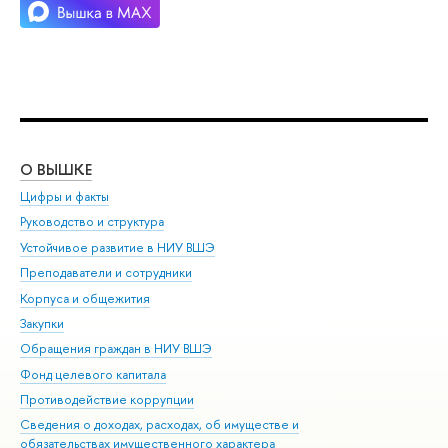
О ВЫШКЕ
ОБ
Цифры и факты
Ли
Руководство и структура
Дов
Устойчивое развитие в НИУ ВШЭ
Ол
Преподаватели и сотрудники
При
Корпуса и общежития
Вы
Закупки
При
Обращения граждан в НИУ ВШЭ
Ас
Фонд целевого капитала
До
Противодействие коррупции
Цен
Сведения о доходах, расходах, об имуществе и
Би
обязательствах имущественного характера